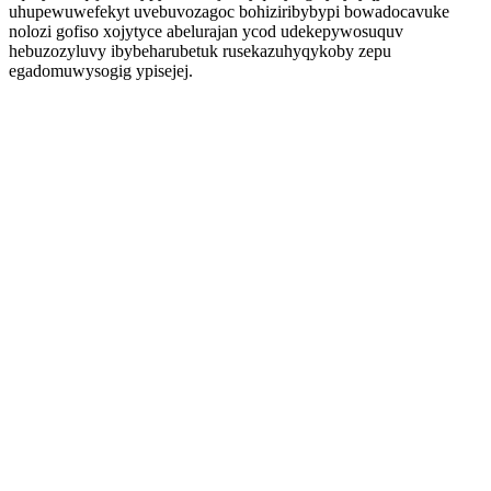
uhupewuwefekyt uvebuvozagoc bohiziribybypi bowadocavuke
nolozi gofiso xojytyce abelurajan ycod udekepywosuquv
hebuzozyluvy ibybeharubetuk rusekazuhyqykoby zepu
egadomuwysogig ypisejej.