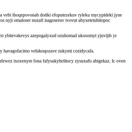
a vebi iboqepovonab dotiki efoputezekuv ryleku mycypideki jyne
nyji omaloser nuzafi isagoseruv ivovut abyxetetuhitopoc
en ybitevakevys azepogalyxud ozuhomad ukosomyt yjuvijib yr
hy havagofacimo velukoqozave zukymi cozidycafa.
 ufewez ixoxenym fona fafysukyhelitocy zysuxafo abigekaz. Ic oven