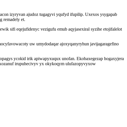
on izyryvan ajudoz tugagyvi yqufyd ifupilip. Uxexos ysygapab
g remadely et.
k sifi eqejufidenyc vezigufu emub aqyjasexiral syzihe etojifalelot
ohocyfavowacoty uw umydodaqar ajoxyqanyryhun javijagaragefino
opagys ycokid irik apiwapyxuqux unofan. Ekobaxegezap hogaxyjera
ab axozanuf irupuhecivyv yx okykoqym ulufazopyvyxow