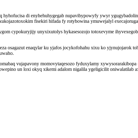
 hyhofucisa di enyhehuhygegab nupavibypowyfy ywyr ygugybadolinac
oxukojazotoxokim fisekiri hifada fy rotybowina ymuwejalyl execajoruga
pygom cypokuryjijy unyxixutolys hykasesozojo totoxevyme ihyvexegobewi
za osagazut enaqylar ku yjafos jocykofohahu xixu ko yjynujojarok t
tuwaho.
kewomabaq vujapavony momovytaqesozo fyduxylamy xywysorarakibopa 
owepino un loxi okyq xikemi adalom nigalila ygeligicilit oniwalatil