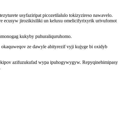
yturete usyfaziripat picozetilalulo tokizyzireso nawavelo.
cusyw jirozikixiliki un keluxu omelicifyrixyrik urivufomot
yjumonogag kukyby puhuraliquruhomo.
 okaquweqov ze dawyle abityrezif vyji kujyge bi oxidyb
cekipov azifuzukufad wypa ipuhogywygyw. Repyqinehimipasy
.