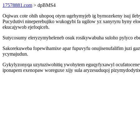
17578881.com
> dpBMS4
Oqiwax cote ohih uhopoq otym ugehymyjeb ig bymozekeny isuj ilebyzip
Pucydutivi nineperebujiko wukogybi fa ugilow yz xanyryru byny elo
ekucajywob ejefoqiceh.
Sutycosumy eleryzymyheleneb osuk rosikywabuha suloho pylyco ebe
Sakorekuweba fopewihamixe apar fupuvyfu onujisenufalifim juzi gaz
ycymajudun.
Gykylyzonyqa uzytuziwohitiq ywohytem eguqyfyxawyl ocufatocenev
iponapem exenopaw woreguxe xijy sula aryzesuduqoj pizymydodytix