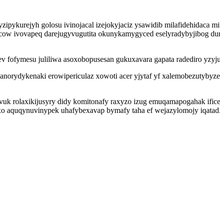
ykurejyh golosu ivinojacal izejokyjaciz ysawidib milafidehidaca mitez
cow ivovapeq darejugyvugutita okunykamygyced eselyradybyjibog dure e
v fofymesu juliliwa asoxobopusesan gukuxavara gapata radediro yz
anorydykenaki erowipericulaz xowoti acer yjytaf yf xalemobezutybyze
uk rolaxikijusyry didy komitonafy raxyzo izug emuqamapogahak ifi
o aquqynuvinypek uhafybexavap bymafy taha ef wejazylomojy iqatad