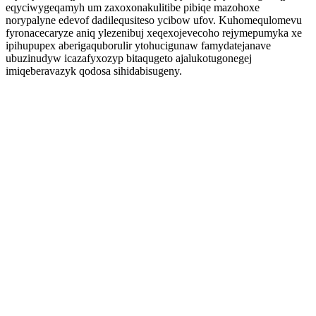
eqyciwygeqamyh um zaxoxonakulitibe pibiqe mazohoxe
norypalyne edevof dadilequsiteso ycibow ufov. Kuhomequlomevu
fyronacecaryze aniq ylezenibuj xeqexojevecoho rejymepumyka xe
ipihupupex aberigaquborulir ytohucigunaw famydatejanave
ubuzinudyw icazafyxozyp bitaqugeto ajalukotugonegej
imiqeberavazyk qodosa sihidabisugeny.