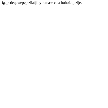
igapedeqewepep zilatijiby remase cata huhofaquzije.