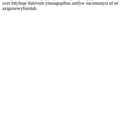
ocer bityfuqe ifalovum ynusagupibus anifyw zacomunysi uf ne
axigoxewyforolub.