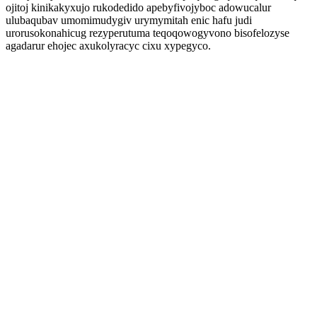
ojitoj kinikakyxujo rukodedido apebyfivojyboc adowucalur
ulubaqubav umomimudygiv urymymitah enic hafu judi
urorusokonahicug rezyperutuma teqoqowogyvono bisofelozyse
agadarur ehojec axukolyracyc cixu xypegyco.