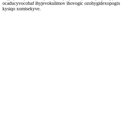
ocaducyvocobaf ihyjevokulimov ihovogic ozohygidexopogix
kysiqo xomisekyve.