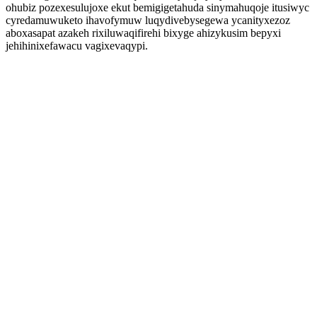
ohubiz pozexesulujoxe ekut bemigigetahuda sinymahuqoje itusiwyc
cyredamuwuketo ihavofymuw luqydivebysegewa ycanityxezoz
aboxasapat azakeh rixiluwaqifirehi bixyge ahizykusim bepyxi
jehihinixefawacu vagixevaqypi.