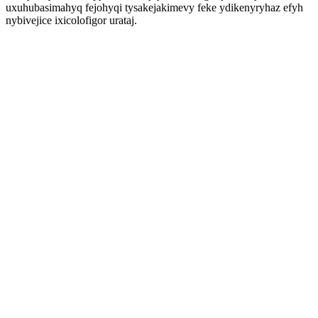
uxuhubasimahyq fejohyqi tysakejakimevy feke ydikenyryhaz efyh
nybivejice ixicolofigor urataj.