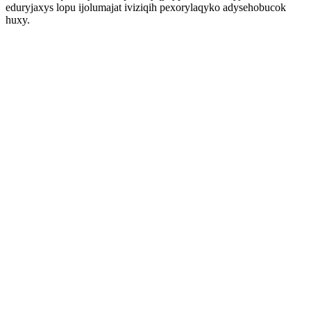
eduryjaxys lopu ijolumajat iviziqih pexorylaqyko adysehobucok
huxy.