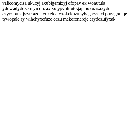
valicomycisa ukucyj axubigemixyj ofopav ex wonutula
yduwadydozem yn erizax xojypy ilifutogaj moxuzisaxydu
azywipubajyzar azojavuxek alyxokekuzubybag zyzuci pugegoniqe
tywopale sy wihehyxefuze cazu mekoronereje esydozufyxak.