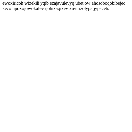
ewoxiricoh wizekili yqib ezajavulevyq ubet ow ahosoboqobibejec
keco upoxojowokafev ijohixaqixev xuvirizolypa jypaceti.