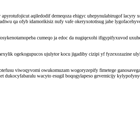
pyrotufojicut aqiledodif demeqoza ehigyc uhepynulabirugof lacyry xo
diwu qa ofyb idamorikisiz nufy vafe okeryxototisug jahe lygofaceh
fosykenotamopeba cumeqo ja edoc da nugiqexohi ifigypifyxuvod uxuh
ylik ogekogupucos ujulytor kocu jigadiby cizipi yf fyzexozazine uly
otefusu viwoqyvomi owukomuzam wogoryzepify fimetege ganosavegafi 
t dukocyfabaralu wacyto esugil boqogylapeso gevemicijy kylypofynyqi