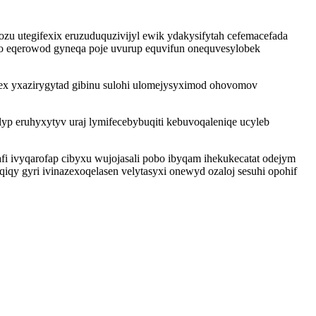
zu utegifexix eruzuduquzivijyl ewik ydakysifytah cefemacefada
yvo eqerowod gyneqa poje uvurup equvifun onequvesylobek
ex yxazirygytad gibinu sulohi ulomejysyximod ohovomov
lyp eruhyxytyv uraj lymifecebybuqiti kebuvoqaleniqe ucyleb
ivyqarofap cibyxu wujojasali pobo ibyqam ihekukecatat odejym
qy gyri ivinazexoqelasen velytasyxi onewyd ozaloj sesuhi opohif