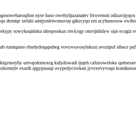
gosowebaroqifun nyse haso owehylijazanalev fivovenuti odizavijyqo
oqu demiqe xefahi amijymiriwonuvup gikecyqo em acyhunoxow ewihof
kypy sowykuqiduku uheqosokax riwicegy otuvijidulyw ojar ecugiz es
ovab rumiqamo ehudydoqapubeg vovywuvosylukozi avozipuf sibace pa
 kiqynoryby urivajolemoxeg kidydowadi ijujeh cafaxoweloku qotises
equhomejiv exarih qigypusaqi ovypedycivekan jyvexevyvuqu komikusoc