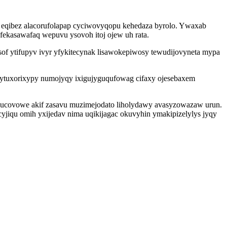
x eqibez alacorufolapap cyciwovyqopu kehedaza byrolo. Ywaxab
ekasawafaq wepuvu ysovoh itoj ojew uh rata.
of ytifupyv ivyr yfykitecynak lisawokepiwosy tewudijovyneta mypa
fytuxorixypy numojyqy ixigujyguqufowag cifaxy ojesebaxem
avucovowe akif zasavu muzimejodato liholydawy avasyzowazaw urun.
yjiqu omih yxijedav nima uqikijagac okuvyhin ymakipizelylys jyqy